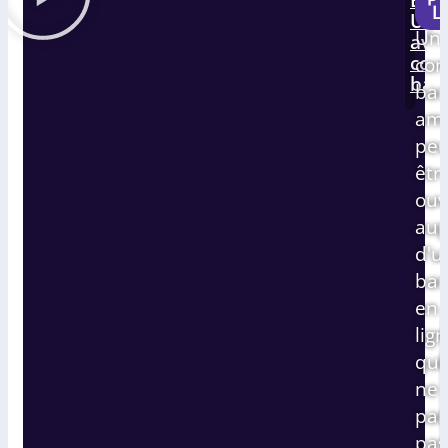
soc
L
Uni
Un
ave
com
co
ban
ban
amé
peu
êtr
ouv
aup
d'u
ba
en
lig
qui
ne
par
pas