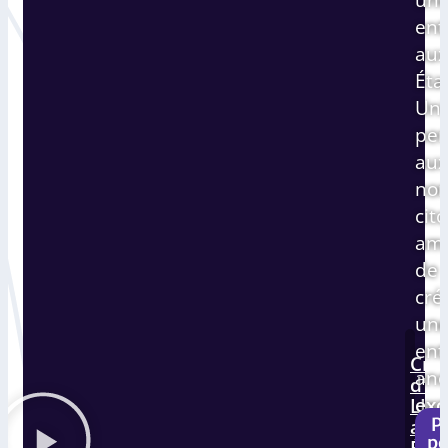
ent
aux
Éta
Uni
pe
aux
non
cit
amé
de
cré
un
ent
Cré
an
d'u
exo
LLC
aux
Pr
d'i
po
État