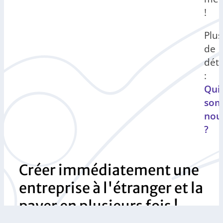
!
Plus
de
déta
:
Qui
som
nou
?
Créer immédiatement une
entreprise à l'étranger et la
payer en plusieurs fois !