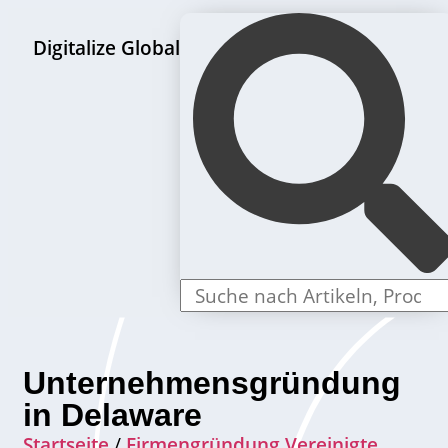
Digitalize Global
LLC Gründungspakete
Unternehmensgründung
in Delaware
Startseite
/
Firmengründung Vereinigte