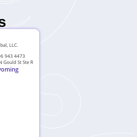
s
obal, LLC.
06 943 4473
N Gould St Ste R
oming