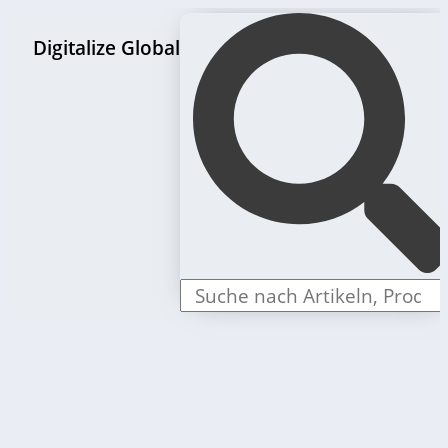
Digitalize Global
LLC Gründungspakete