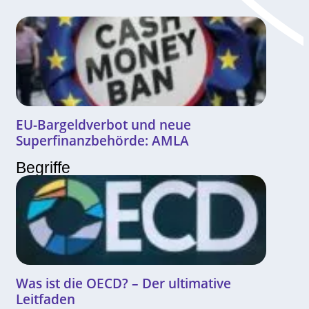
EU-Bargeldverbot und neue
Superfinanzbehörde: AMLA
Begriffe
Was ist die OECD? – Der ultimative
Leitfaden