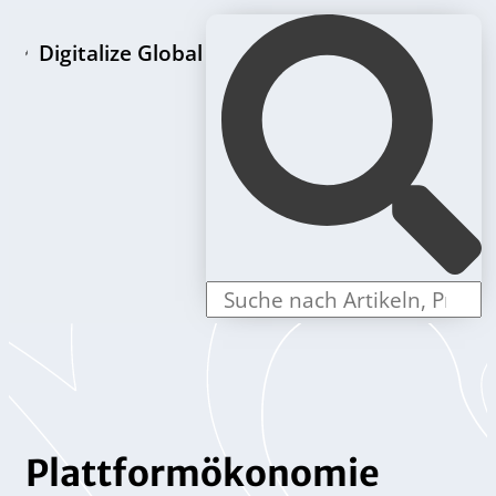
Digitalize Global
LLC Gründungspakete
Plattformökonomie