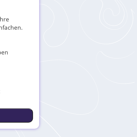
Ihre
nfachen.
ben
t