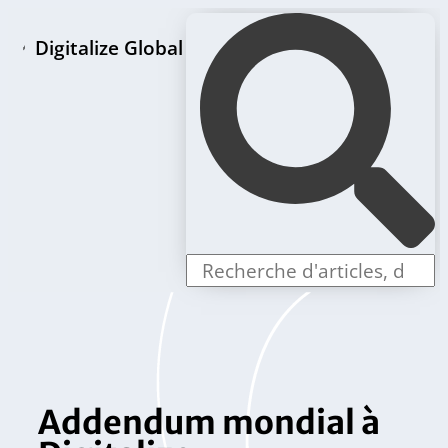
Digitalize Global
Page d'accueil
Paquets de création de LLC
Offres individuelles
Addendum mondial à