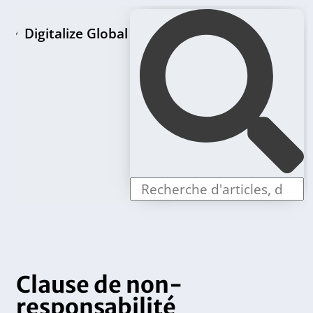
Digitalize Global
Page d'accueil
Paquets de création de LLC
Offres individuelles
Clause de non-
responsabilité