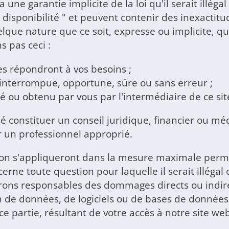
une garantie implicite de la loi qu'il serait illégal
on disponibilité " et peuvent contenir des inexact
ue nature que ce soit, expresse ou implicite, quan
s pas ceci :
es répondront à vos besoins ;
ninterrompue, opportune, sûre ou sans erreur ;
té ou obtenu par vous par l'intermédiaire de ce si
é constituer un conseil juridique, financier ou mé
r un professionnel approprié.
ion s'appliqueront dans la mesure maximale permise
rne toute question pour laquelle il serait illégal o
erons responsables des dommages directs ou indi
ion de données, de logiciels ou de bases de donné
 partie, résultant de votre accès à notre site web