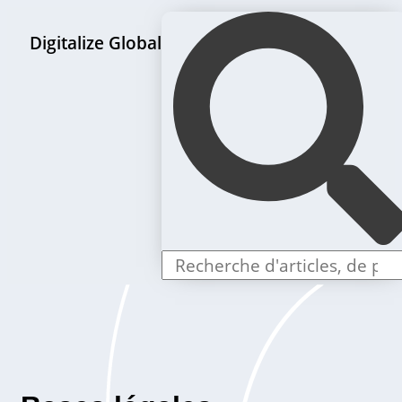
Digitalize Global
Page d'accueil
Paquets de création de LLC
Offres individuelles