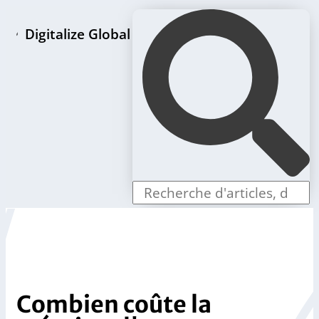
Digitalize Global
Page d'accueil
Paquets de création de LLC
Offres individuelles
Boutique
Blog
Contact
Combien coûte la