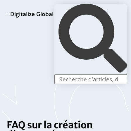
Digitalize Global
Page d'accueil
Paquets de création de LLC
Offres individuelles
FAQ sur la création