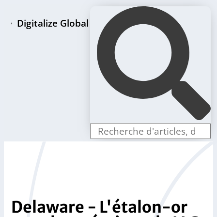
Digitalize Global
Page d'accueil
Paquets de création de LLC
Offres individuelles
Boutique
Blog
Contact
Delaware - L'étalon-or