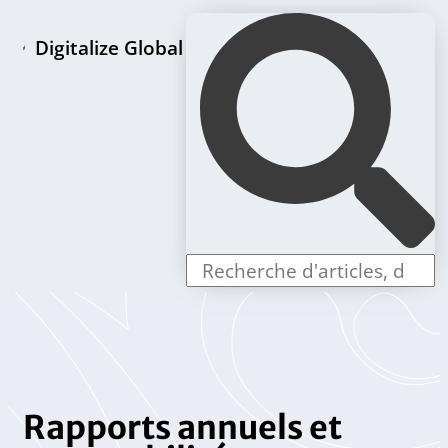
Digitalize Global
Page d'accueil
Paquets de création de LLC
Offres individuelles
Rapports annuels et