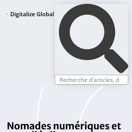
Digitalize Global
Page d'accueil
Paquets de création de LLC
Offres individuelles
Nomades numériques et