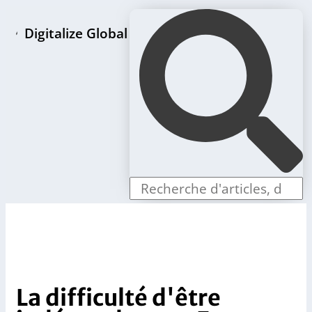
Digitalize Global
Page d'accueil
Paquets de création de LLC
Offres individuelles
Boutique
Blog
Contact
La difficulté d'être