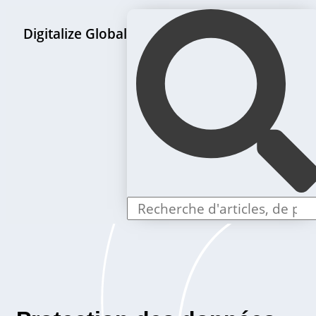
Digitalize Global
Page d'accueil
Paquets de création de LLC
Offres individuelles