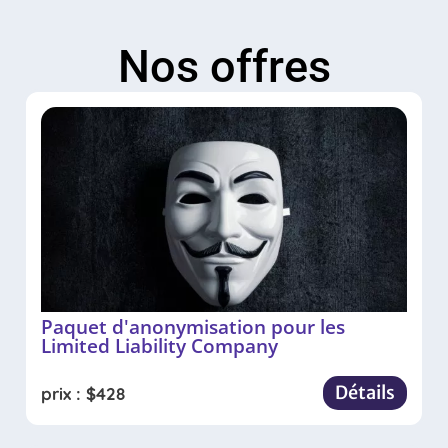
Nos offres
Paquet d'anonymisation pour les
Limited Liability Company
Détails
prix :
$
428