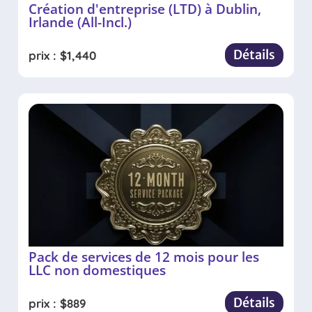
Création d'entreprise (LTD) à Dublin,
Irlande (All-Incl.)
Détails
prix :
$
1,440
Pack de services de 12 mois pour les
LLC non domestiques
Détails
prix :
$
889