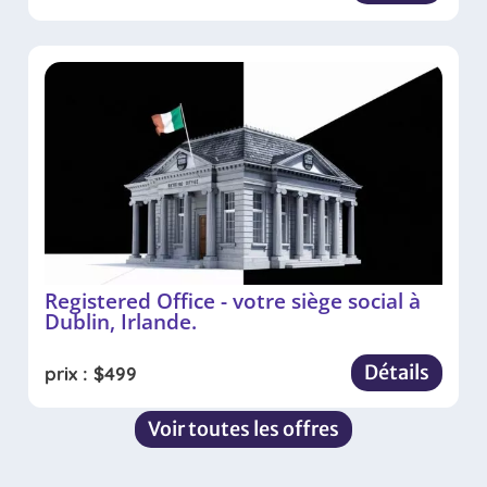
Registered Office - votre siège social à
Dublin, Irlande.
Détails
prix :
$
499
Voir toutes les offres