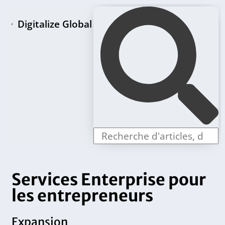
Digitalize Global
Page d'accueil
Paquets de création de LLC
Offres individuelles
Services Enterprise pour
les entrepreneurs
Expansion