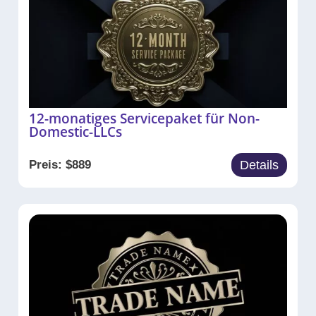
12-monatiges Servicepaket für Non-
Domestic-LLCs
Preis:
$
889
Details