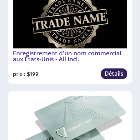
Enregistrement d'un nom commercial
aux États-Unis - All Incl.
Détails
prix :
$
199