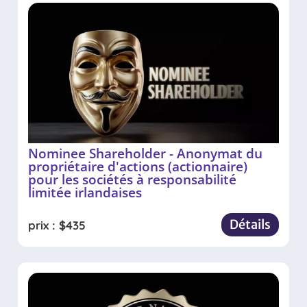
Nominee Shareholder - Anonymat du
propriétaire d'actions (actionnaire)
pour les sociétés à responsabilité
limitée irlandaises
Détails
prix :
$
435