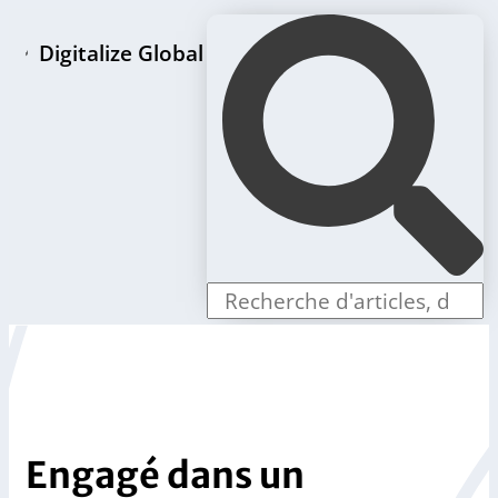
Digitalize Global
Page d'accueil
Paquets de création de LLC
Offres individuelles
Boutique
Blog
Contact
Engagé dans un