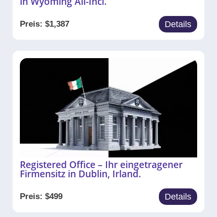
in Wyoming All-Incl.
Preis:
$
1,387
Details
Registered Office – Ihr eingetragener
Firmensitz in Dublin, Irland.
Preis:
$
499
Details