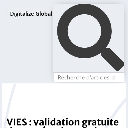
Digitalize Global
Page d'accueil
Paquets de création de LLC
Offres individuelles
Boutique
Blog
Contact
VIES : validation gratuite