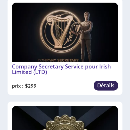
Company Secretary Service pour Irish
Limited (LTD)
Détails
prix :
$
299