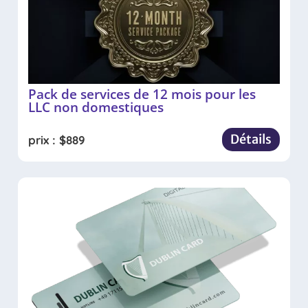
Pack de services de 12 mois pour les
LLC non domestiques
Détails
prix :
$
889