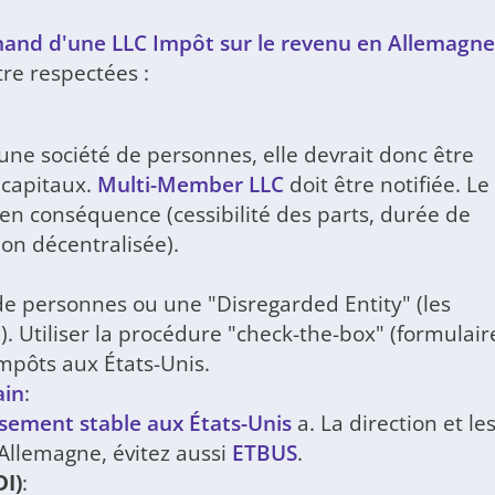
mand d'une LLC Impôt sur le revenu en Allemagne
tre respectées :
ne société de personnes, elle devrait donc être
 capitaux.
Multi-Member LLC
doit être notifiée. Le
 en conséquence (cessibilité des parts, durée de
ion décentralisée).
de personnes ou une "Disregarded Entity" (les
é). Utiliser la procédure "check-the-box" (formulair
impôts aux États-Unis.
ain
:
ssement stable aux États-Unis
a. La direction et le
 Allemagne, évitez aussi
ETBUS
.
DI)
: